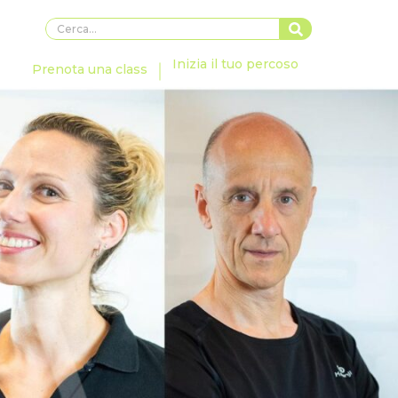
Inizia il tuo percoso
Prenota una class