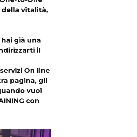
della vitalità,
 hai già una
irizzarti il
servizi On line
ra pagina, gli
quando vuoi
RAINING con