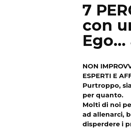
7 PER
con u
Ego… 
NON IMPROVV
ESPERTI E AFF
Purtroppo, si
per quanto.
Molti di noi p
ad allenarci, 
disperdere i p