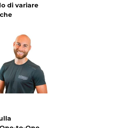
do di variare
nche
ulla
i One-to-One