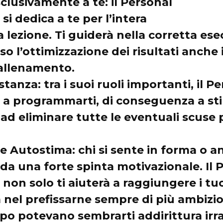
sclusivamente a te
: il Personal
si dedica a te per l’intera
a lezione. Ti guiderà nella corretta es
rso l’ottimizzazione dei risultati anche 
’allenamento.
ostanza
: tra i suoi ruoli importanti, il 
a a programmarti, di conseguenza a st
e ad eliminare tutte le eventuali scuse
te Autostima
: chi si sente in forma o 
 da una forte spinta motivazionale. Il 
non solo ti aiuterà a raggiungere i tuoi
 nel prefissarne sempre di più ambiziosi
o potevano sembrarti addirittura irra