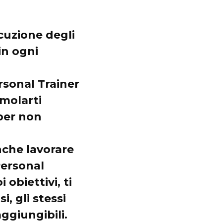
ecuzione degli
in ogni
Personal Trainer
imolarti
 per non
anche lavorare
Personal
 obiettivi, ti
, gli stessi
ggiungibili.