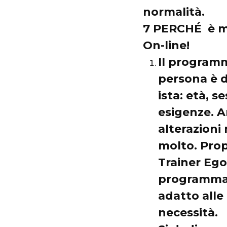
normalità.
7 PERCHÉ è me
On-line!
Il programm
persona è d
ista: età, s
esigenze. A
alterazioni
molto. Prop
Trainer Ego
programma 
adatto alle 
necessità.