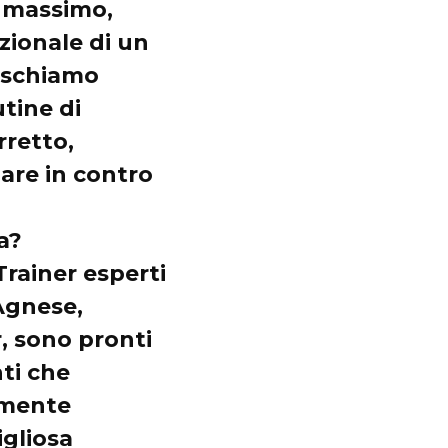
l massimo,
zionale di un
rischiamo
tine di
rretto,
are in contro
a?
Trainer esperti
 Agnese,
r, sono pronti
nti che
amente
igliosa