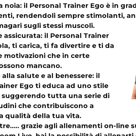
a noia
: il Personal Trainer Ego è in gra
enti, rendendoli sempre stimolanti, a
agari sugli stessi muscoli.
 assicurata
: il Personal Trainer
a, ti carica, ti fa divertire e ti da
e motivazioni che in certe
possono mancano.
alla salute e al benessere
: il
ainer Ego ti educa ad uno stile
o suggerendo tutta una serie di
dini che contribuiscono a
a qualità della tua vita.
tre….. grazie agli allenamenti on-line s
om Live, hai la possibilità di allenart