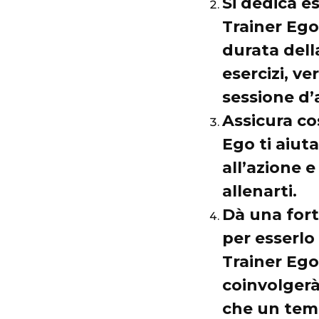
Si dedica e
Trainer Ego 
durata dell
esercizi, ve
sessione d
Assicura c
Ego ti aiut
all’azione 
allenarti.
Dà una for
per esserlo
Trainer Ego 
coinvolgerà
che un temp