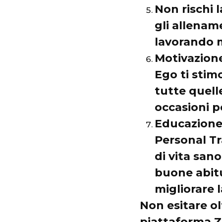
Non rischi l
gli allenam
lavorando m
Motivazione
Ego ti stimol
tutte quell
occasioni 
Educazione 
Personal Tr
di vita san
buone abitu
migliorare l
Non esitare ol
piattaforma Zo