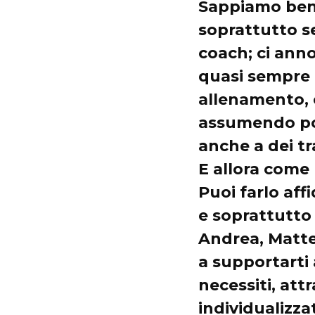
Sappiamo bene 
soprattutto s
coach; ci ann
quasi sempre d
allenamento, 
assumendo pos
anche a dei tr
E allora come
Puoi farlo aff
e soprattutto 
Andrea, Matteo
a supportarti 
necessiti, at
individualizza