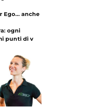
er Ego… anche
ra
: ogni
i punti di v