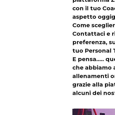
con il tuo Coac
aspetto oggig
Come sceglier
Contattaci e r
preferenza, su
tuo Personal T
E pensa….. que
che abbiamo av
allenamenti o
grazie alla p
alcuni dei nos