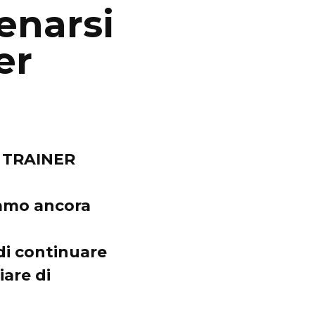
enarsi
er
 TRAINER
iamo ancora
di continuare
iare di