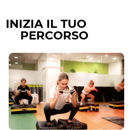
INIZIA
IL
TUO
P
E
R
C
O
R
S
O