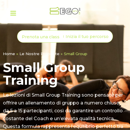
Inizia il tuo percorso
Prenota una class
Home
»
Le Nostre Proposte
»
Small Group
Small Group
Training
Le lezioni di Small Group Training sono pensate per
offrire un allenamento di gruppo a numero chiuso,
da 5 a 15 partecipanti, così da garantire un controllo
costante del Coach e un’elevata qualità tecnica.
Questa formula rappresenta l’equilibrio perfetto tra