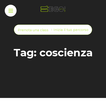
Inizia il tuo percorso
Prenota una class
Tag: coscienza