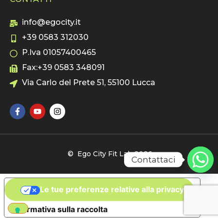
info@egocity.it
+39 0583 312030
P.Iva 01057400465
Fax:+39 0583 348091
Via Carlo del Prete 51, 55100 Lucca
© Ego City Fit Lab 2026
Contattaci
Le tue preferenze relative alla privacy
Informativa sulla raccolta