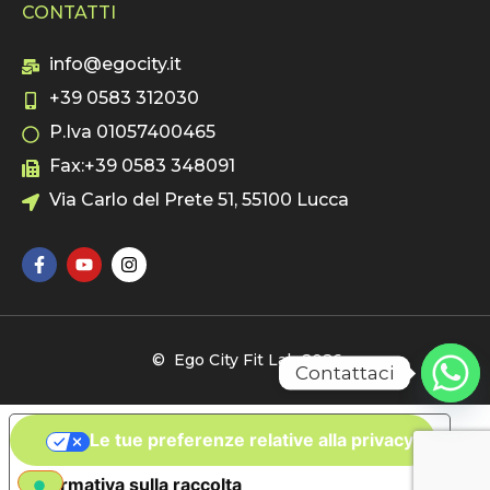
CONTATTI
info@egocity.it
+39 0583 312030
P.Iva 01057400465
Fax:+39 0583 348091
Via Carlo del Prete 51, 55100 Lucca
© Ego City Fit Lab 2026
Contattaci
Le tue preferenze relative alla privacy
Informativa sulla raccolta