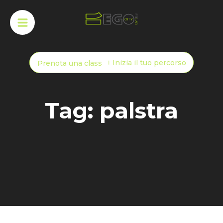
Inizia il tuo percorso
Prenota una class
Tag: palstra