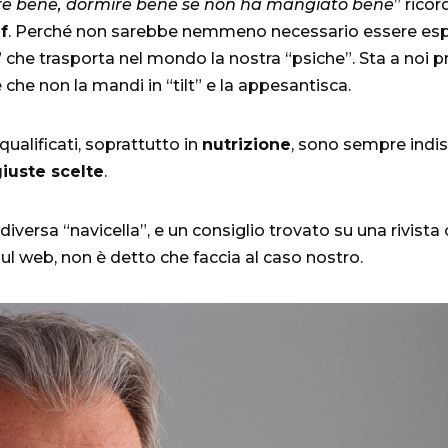
e bene, dormire bene se non ha mangiato bene
” ricor
f
. Perché non sarebbe nemmeno necessario essere espert
a” che trasporta nel mondo la nostra “psiche”. Sta a noi 
che non la mandi in “tilt” e la appesantisca.
 qualificati, soprattutto in
nutrizione
, sono sempre indis
iuste scelte
.
iversa “navicella”, e un consiglio trovato su una rivista o 
sul web, non è detto che faccia al caso nostro.