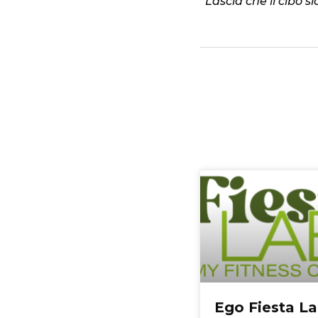
“
Lascia che il cibo s
Ego Fiesta L