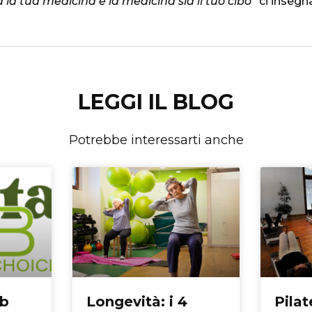
ia la tua medicina e la medicina sia il tuo cibo
” ci inseg
LEGGI IL BLOG
Potrebbe interessarti anche
ab
Longevità: i 4
Pila