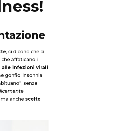
lness!
entazione
tte
, ci dicono che ci
e
che affaticano i
 alle infezioni virali
me gonfio, insonnia,
“abituano”, senza
licemente
o, ma anche
scelte