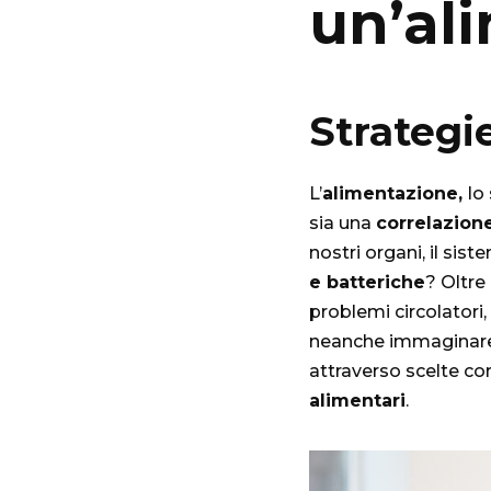
un’al
Strategi
L’
alimentazione,
lo
sia una
correlazione
nostri organi, il sis
e batteriche
? Oltre
problemi circolatori,
neanche immaginar
attraverso scelte co
alimentari
.