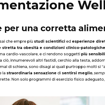
imentazione Wel
e per una corretta alim
 sai che empre più
studi scientifici
ed
esperienze dire
 stretta tra obesità e condizioni clinico-patologich
tema cardio-vascolare, e ci rendono soggetti
più sensibili
 a ciò, innumerevoli altri fastidi, cerchio alla testa, addo
 mal di schiena, sono disagi ai quali purtroppo molti si 
e la
straordinaria sensazione
di
sentirsi meglio
,
semp
rrette. Non solo programmi di esercizio fisico adeguat