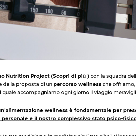
o Nutrition Project (
Scopri di più )
con la squadra del
te della proposta di un
percorso wellness
che offriamo
il quale accompagniamo ogni giorno il viaggio meraviglio
un’alimentazione wellness è fondamentale per pres
e personale e il nostro complessivo stato psico-fisic