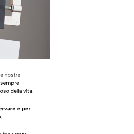
le nostre
, sempre
so della vita.
ervare
e per
o
.