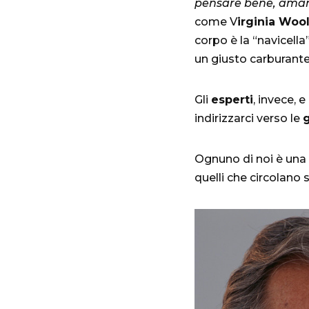
pensare bene, amar
come V
irginia Wool
corpo è la “navicell
un giusto carburante 
Gli
esperti
, invece, e
indirizzarci verso le
g
Ognuno di noi è una d
quelli che circolano 