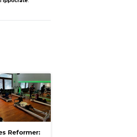
na
Ippocrate
.
tes Reformer: